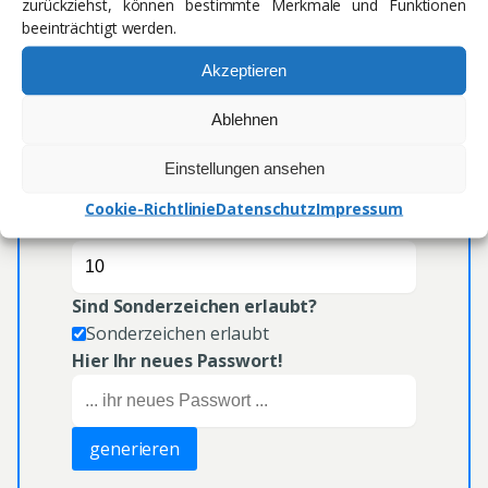
zurückziehst, können bestimmte Merkmale und Funktionen
beeinträchtigt werden.
Passwort Generator
Akzeptieren
Wir generieren für Sie ein sicheres neues
Ablehnen
Passwort. Keine Sorge, das ganze passiert nur
lokal auf Ihrem Computer. Wir speichern Ihr
Einstellungen ansehen
Passwort nicht!
Cookie-Richtlinie
Datenschutz
Impressum
Wie lang soll das Passwort sein?
Sind Sonderzeichen erlaubt?
Sonderzeichen erlaubt
Hier Ihr neues Passwort!
generieren