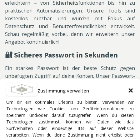
erleichtern – von Sicherheitsfunktionen bis hin zu
praktischen Automatisierungen. Unsere Tools sind
kostenlos nutzbar und wurden mit Fokus auf
Datenschutz und Benutzerfreundlichkeit entwickelt.
Schau regelmäßig vorbei, denn wir erweitern unser
Angebot kontinuierlich!
🔐 Sicheres Passwort in Sekunden
Ein starkes Passwort ist der beste Schutz gegen
unbefugten Zugriff auf deine Konten. Unser Passwort-
Generator erstellt zufällige und sichere Passwörter mit
Zustimmung verwalten
einer Kombination aus Buchstaben, Zahlen und
Sonderzeichen. Einfach gewünschte Länge auswählen,
Um dir ein optimales Erlebnis zu bieten, verwenden wir
generieren und sicher abspeichern – so schützt du
Technologien wie Cookies, um Geräteinformationen zu
deine Daten effektiv vor Angriffen.
speichern und/oder darauf zuzugreifen. Wenn du diesen
Technologien zustimmst, können wir Daten wie das
Tipp: Nutze einen Passwort-Manager, um deine
Surfverhalten oder eindeutige IDs auf dieser Website
Passwörter sicher zu verwalten und sie nicht mehrfach
verarbeiten. Wenn du deine Zustimmung nicht erteilst oder
zu verwenden!